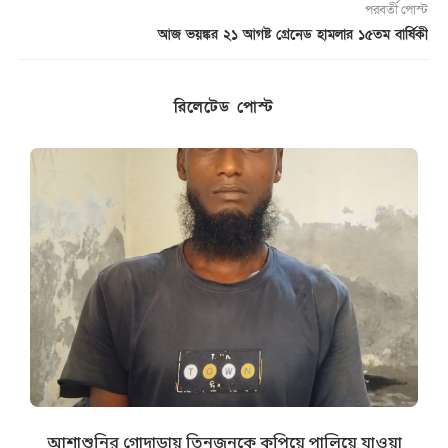
পরবর্তী পোস্ট
আজ ভয়ঙ্কর ২১ আগষ্ট গ্রেনেড হামলার ১৫তম বার্ষিকী
রিলেটেড পোস্ট
আশাশুনির গোদাড়ায় তিনজনকে কুপিয়ে পালিয়ে যাওয়া