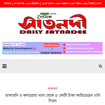
রবিবার | ৯ই আগস্ট, ২০২৬ খ্রিস্টাব্দ | ২৫শে শ্রাবণ, ১৪৩৩ বঙ্গাব্দ | ২৬শে সফর, ১৪৪৮ হিজরি | রাত
২:১২
আশাশুনি
আশাশুনি ও কলারোয়া থানা থেকে ৫ কোটি টাকা কামিয়েছেন ওসি
বিপ্লব