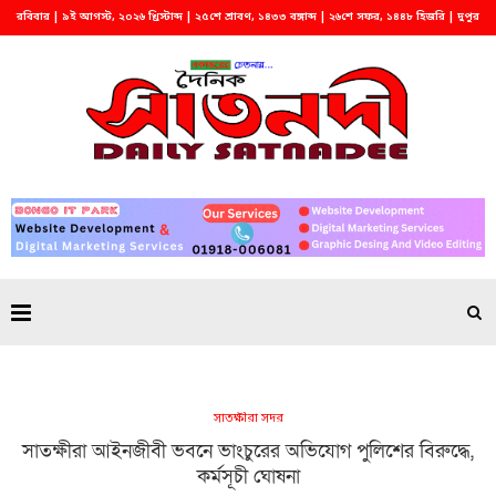
রবিবার | ৯ই আগস্ট, ২০২৬ খ্রিস্টাব্দ | ২৫শে শ্রাবণ, ১৪৩৩ বঙ্গাব্দ | ২৬শে সফর, ১৪৪৮ হিজরি | দুপুর
১২:১৮
সাতক্ষীরা সদর
সাতক্ষীরা আইনজীবী ভবনে ভাংচুরের অভিযোগ পুলিশের বিরুদ্ধে,
কর্মসূচী ঘোষনা