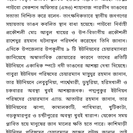
পাউবো সেকশান অফিসার (এসও) শাহানাজ পারভীন ভাঙনের
সত্যতা নিশ্চিত করে বলেন- তাৎক্ষনিকভাবে স্থানীয় জনগণের
সহায়তায় ভাঙন কবলিত স্থান বাধা হয়েছে। পাউবো নির্বাহী
প্রকৌশলী মোঃ আবুল খায়ের ও উপ-বিভাগীয় প্রকৌশলী
রাশেদুর রহমান ঘটনাস্থল পরিদর্শন করেছেন তিনি জানান।
এদিকে উপজেলার উপকূলীয় ৯ টি ইউনিয়নের চেয়ারম্যানরা
জানিয়েছে অস্বাভাবিক জোয়ারের কারনে তাদের প্রতিটি
ইউনিয়নে একাধিক স্পটে নদী ভাঙনের আশঙ্কা দেখা দিয়েছে।
গাবুরা ইউনিয়ন পরিষদের চেয়ারম্যান মাসুুদুর রহমান জানান,
তার ইউনিয়নে লেবুবুনিয়া, পার্শ্বেমারী, ডুমুরিয়া, হরিসখালী ও
চকবারর অবস্থা খুবই আশঙ্কাজনক। পদ্মপুকুর ইউনিয়ন
পরিষদের চেয়ারম্যান এ্যাড. আতাউর রহমান জানান, তার
ইউনিয়নের ঝাপা, কামালকাটি, পাখিমারা, খুটিকাটা,
গড়কুমারপুর ও চন্ডীপুরের অবস্থা খুবই খারাপ। যেকোন সময়
প্লাবিত হয়ে মানুষের জান মালের ক্ষতি হতে পারে। কাশিমাড়ী
ইউনিয়ন পরিষদের চেয়ারম্যান আব্দুর রউফ জানান, তাই