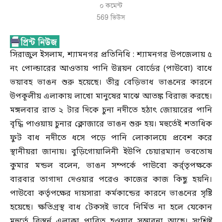
০ কমেন্ট
569
ভিউস
সিরাজুল ইসলাম, শ্যামনগর প্রতিনিধি : শ্যামনগর উপজেলায় ৫
নং পোল্ডারের আওতায় পানি উন্নয়ন বোর্ডের (পাউবো) বাধে
ভয়াবহ ভাঙন শুরু হয়েছে। তীব্র বেড়িভাধ ভাঙনের কারনে
উপকূলীয় এলাকায় লাখো মানুষের মাঝে আতঙ্ক বিরাজ করছে।
মঙ্গলবার রাত ২ টার দিকে চুনা নদীতে হঠাৎ জোয়ারের পানি
বৃদ্ধি পাওয়ায় চুনার ক্লোজারে ভাঙন শুরু হয়। মহুর্তেই শতাধিক
ফুট বাধ নদীতে ধসে পড়ে পানি লোকালয়ে প্রবেশ করে
স্থানীয়রা জানায়। বুড়িগোয়ালিনী ইউপি চেয়ারম্যান ভবতোষ
কুমার মন্ডল বলেন, ভাঙন সম্পর্কে পাউবো কর্র্তৃপক্ষকে
বারবার তাগাদা দেওয়ার পরেও কাজের কাজ কিছু হয়নি।
পাউবো কর্তৃপক্ষের দায়সারা কর্মকান্ডের কারনে ভাঙনের সৃষ্টি
হয়েছে। ক্ষতিগ্রস্থ বাধ টেকসই ভাবে নির্মিত না হলে যেকোন
মহুর্তে বিস্তৃর্ন এলাকা প্লাবিত হওয়ার সম্ভাবনা আছে। সংশ্লিষ্ট