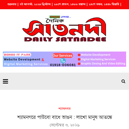
শুক্রবার | ৭ই আগস্ট, ২০২৬ খ্রিস্টাব্দ | ২৩শে শ্রাবণ, ১৪৩৩ বঙ্গাব্দ | ২৪শে সফর, ১৪৪৮ হিজরি |
সকাল ৭:৩৪
শ্যামনগর
শ্যামনগরে পাউবো বাধে ভাঙন : লাখো মানুষ আতঙ্কে
সেপ্টেম্বর ৩, ২০১৯