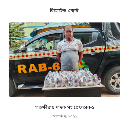
রিলেটেড পোস্ট
সাতক্ষীরায় মাদক সহ গ্রেফতার-১
আগস্ট ৪, ২০২৬