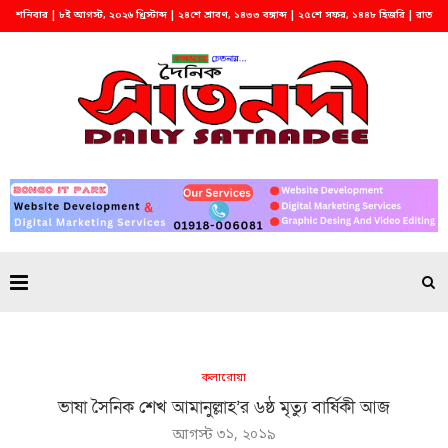
শনিবার | ৮ই আগস্ট, ২০২৬ খ্রিস্টাব্দ | ২৪শে শ্রাবণ, ১৪৩৩ বঙ্গাব্দ | ২৫শে সফর, ১৪৪৮ হিজরি | রাত
২:৪৩
কলারোয়া
ভাষা সৈনিক শেখ আমানুল্লাহ’র ৬ষ্ঠ মৃত্যু বার্ষিকী আজ
আগস্ট ৩১, ২০১৯