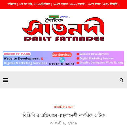
রবিবার | ৯ই আগস্ট, ২০২৬ খ্রিস্টাব্দ | ২৫শে শ্রাবণ, ১৪৩৩ বঙ্গাব্দ | ২৬শে সফর, ১৪৪৮ হিজরি |
সকাল ১০:৩৮
সাতক্ষীরা জেলা
বিজিবি’র অভিযানে বাংলাদেশী নাগরিক আটক
আগস্ট ৯, ২০১৯