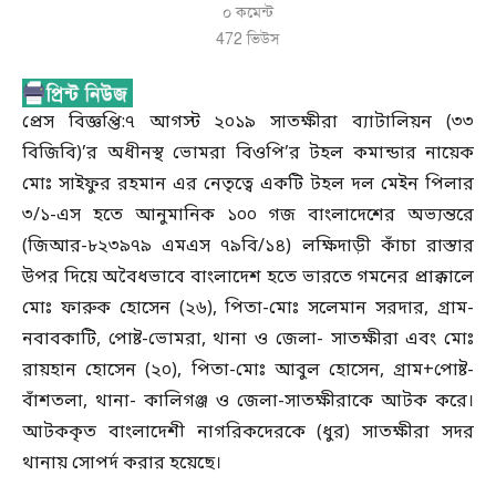
০ কমেন্ট
472
ভিউস
প্রেস বিজ্ঞপ্তি:৭ আগস্ট ২০১৯ সাতক্ষীরা ব্যাটালিয়ন (৩৩
বিজিবি)’র অধীনস্থ ভোমরা বিওপি’র টহল কমান্ডার নায়েক
মোঃ সাইফুর রহমান এর নেতৃত্বে একটি টহল দল মেইন পিলার
৩/১-এস হতে আনুমানিক ১০০ গজ বাংলাদেশের অভ্যন্তরে
(জিআর-৮২৩৯৭৯ এমএস ৭৯বি/১৪) লক্ষিদাড়ী কাঁচা রাস্তার
উপর দিয়ে অবৈধভাবে বাংলাদেশ হতে ভারতে গমনের প্রাক্কালে
মোঃ ফারুক হোসেন (২৬), পিতা-মোঃ সলেমান সরদার, গ্রাম-
নবাবকাটি, পোষ্ট-ভোমরা, থানা ও জেলা- সাতক্ষীরা এবং মোঃ
রায়হান হোসেন (২০), পিতা-মোঃ আবুল হোসেন, গ্রাম+পোষ্ট-
বাঁশতলা, থানা- কালিগঞ্জ ও জেলা-সাতক্ষীরাকে আটক করে।
আটককৃত বাংলাদেশী নাগরিকদেরকে (ধুর) সাতক্ষীরা সদর
থানায় সোপর্দ করার হয়েছে।