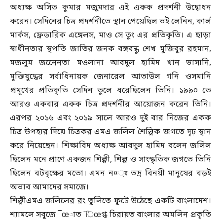
অধ্যক্ষ অসিত কুমার মজুমদার এই একক প্রদর্শনী উদ্বোধন
করেন। সেদিনের চিত্র প্রদর্শনীতে স্থান পেয়েছিল ভই লেনিন, কার্ল
মার্কস, ফ্রেডারিক এঙ্গেলস, মাও সে তুং এর প্রতিকৃতি। এ ছাড়া
স্বাধীনতার স্থপতি জাতির জনক বঙ্গবন্ধু শেখ মুজিবুর রহমান,
মজলুম জনেেনতা মওলানা আবদুল হামিদ খান ভাসানি,
মুক্তিযুদ্ধের সর্বাধিনায়ক জেনারেল আতাউল গনি ওসমানি
প্রমূখের প্রতিকৃতি সেদিন তুলে ধরেছিলেন তিনি। ১৯৯০ তে
আরও একবার একক চিত্র প্রদর্শনীর আয়োজন করেন তিনি।
এরপর ২০১৬ এবং ২০১৯ সালে আরও দুই বার নিজের একক
চিত্র উপহার দিয়ে চিত্রকর এমএ জলিল শৈল্পিক জগতে দৃঢ় স্থান
করে নিয়েছেন। শিক্ষাবিদ অধ্যক্ষ আবদুল হামিদ বলেন জলিল
ছিলেন মনে প্রাণে একজন শিল্পী, শিল্প ও সাংস্কৃতিক জগতে তিনি
ছিলেন বটবৃক্ষের মতো। এমন ন¤্র ভদ্র বিনয়ী মানুষের বড়ই
অভাব আমাদের সমাজে।
শিল্পীএমএ জলিলের রং তুলিতে ফুটে উঠেছে একটি বাংলাদেশ।
শ্যামলে সবুজে ¯œাত ¯িœগ্ধ চিরায়ত বাংলার অমলিন প্রকৃতি