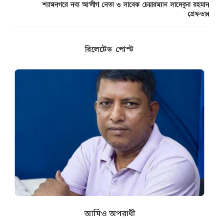
শ্যামনগরে নব্য আ’লীগ নেতা ও সাবেক চেয়ারম্যান সাদেকুর রহমান
গ্রেফতার
রিলেটেড পোস্ট
ক
আমিও অপরাধী