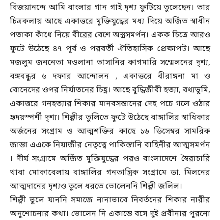
বিজয়ানন্দে আমি বাংলার গান গাই দৃশ্য ফুটিয়ে তুলেছেন। তার
চিত্রকলায় আছে একাত্তরে মুক্তিযুদ্ধের মধ্য দিয়ে অর্জিত স্বাধীন
পতাকা কাঁধে নিয়ে বীরের বেশে অস্ত্রসমর্পন। একক চিত্রে আরও
ফুটে উঠেছে ৪৭ পূর্ব ও পরবর্তী ঐতিহাসিক প্রেক্ষাপট। আছে
মজলুম জননেতা মওলানা ভাসানির কাগমারি সম্মেলনের দৃশ্য,
বঙ্গবন্ধুর ৬ দফার আন্দোলন , একাত্তরে বীরাঙ্গনা মা ও
বোনেদের ওপর নির্যাতনের চিহ্ণ। আছে বুদ্ধিজীবী হত্যা, বধ্যভূমি,
একাত্তরে গনহত্যার শিকার মানবসন্তানের দেহ পচে গলে ওঠার
হৃদয়স্পর্শী দৃশ্য। শিল্পীর তুলিতে ফুটে উঠেছে বাঙ্গালির স্বাধিকার
অর্জনের সংগ্রাম ও আত্মশক্তির কাছে ১৬ ডিসেম্বর সামরিক
জান্তা এএকে নিয়াজীর নেতৃত্বে পাকিস্তানি বাহিনীর আত্মসমর্পন
। দীর্ঘ সংগ্রামে অর্জিত মুক্তিযুদ্ধের পরও বাংলাদেশে স্বৈরাচারি
থাবা মোকাবেলায় বাঙ্গালির গনতান্ত্রিক সংগ্রামে ডা. মিলনের
আত্মদানের দৃশ্যও তুলে ধরতে ভোলেননি শিল্পী জলিল।
শিল্পী ভুলে যাননি সমাজে নানাভাবে নিবর্তনের শিকার নারীর
অনুশোচনার কথা। ভোলেন নি একান্তে বসে দুই প্রবীনার পুরনো