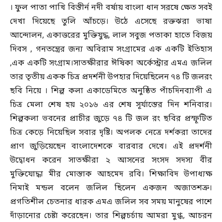
। ফুল পাতা পাখি বিস্তীর্ন নদী বর্ষায় বাংলা ধান সরষে ক্ষেত সবই
দেখা দিয়েছে তুলি আঁচড়ে। উঠে এসেছে রক্তঝরা ভাষা
আন্দোলন, একাত্তরের মুক্তিযুদ্ধ, লাল সবুজ পতাকা হাতে বিজয়
দিবস , গনতন্ত্রের জন্য অবিরাম সংগ্রামের এক একটি ইতিহাস
,এক একটি সংগ্রাম।সাতক্ষীরার ঈষিকা অর্কেস্ট্রার এমএ জলিল
তার তৃতীয় একক চিত্র প্রদর্শনী উপহার দিয়েছিলেন ৭৪ টি জলরং
ছবি নিয়ে । শিল্প কলা একাডেমিতে অনুষ্ঠিত পাঁচদিনব্যাপী এ
চিত্র মেলা শেষ হয় ২০১৬ এর শেষ সূর্যাস্তের দিন শনিবার।
শিল্পকলা ভবনের প্রাচীর জুড়ে ৭৪ টি জল রং ছবির প্রস্ফূটিত
চিত্র কেড়ে নিয়েছিল সবার দৃষ্টি। অপলক নেত্রে দর্শকরা তাদের
প্রাণ জুড়িয়েছেন বাংলাদেশকে বারবার দেখে। এই প্রদর্শনী
উদ্বোধন করেন সাতক্ষীরা ২ আসনের সংসদ সদস্য বীর
মুক্তিযোদ্ধা মীর মোস্তাক আহমেদ রবি। শিক্ষাবিদ উপাধ্যক্ষ
নিমাই মন্ডল বলেন জলিল ছিলেন একজন অজাতশত্রু।
প্রগতিশীল চেতনার ধারক এমএ জলিল সব সময় মানুষের পাশে
দাঁড়ানোর চেষ্টা করেছেন। তার শিল্পচর্চায় আমরা মুগ্ধ, আচরন