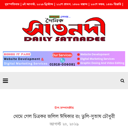
বৃহস্পতিবার | ৬ই আগস্ট, ২০২৬ খ্রিস্টাব্দ | ২২শে শ্রাবণ, ১৪৩৩ বঙ্গাব্দ | ২৩শে সফর, ১৪৪৮ হিজরি |
বিকাল ৫:৩২
উপ-সম্পাদকীয়
থেমে গেল চিত্রকর জলিল ঈষিকার রং তুলি-সুভাষ চৌধুরী
আগস্ট ২০, ২০১৯