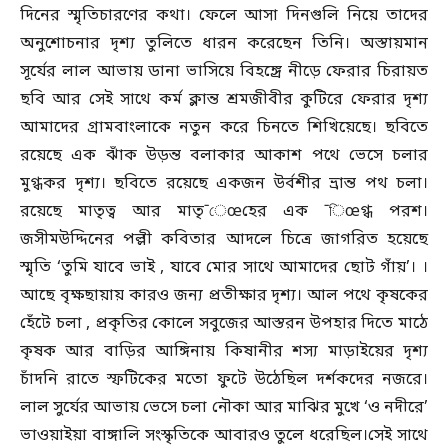
দিনের স্মৃতিচারণের কথা। ফেলে আসা দিনগুলি নিয়ে তাদের
অনুশোচনার দৃশ্য তুলিতে ধারন করেছেন তিনি। অস্তায়মান
সূর্যের লাল আভায় ডানা ভাসিয়ে বিহঙ্গ্রে নীড়ে ফেরার চিরায়ত
ছবি আর সেই সাথে কর্ম ক্লান্ত শ্রমজীবীর কুটিরে ফেরার দৃশ্য
আমাদের গ্রামবাংলাকে নতুন করে চিনতে শিখিয়েছে। ছবিতে
রয়েছে এক ঝাঁক উড়ন্ত বলাকার আকাশ পথে ভেসে চলার
মুগ্ধকর দৃশ্য। ছবিতে রয়েছে একজন উর্বশীর ভ্রান্ত পথ চলা।
রয়েছে মাতৃত্ব আর মাতৃ¯েœহের এক ¯িœগ্ধ পরশ।
জসীমউদ্দিনের পল্লী কবিতার আদলে চিত্রে জাগরিত হয়েছে
স্মৃতি ‘তুমি যাবে ভাই , যাবে মোর সাথে আমাদের ছোট গাঁয়’। ।
আছে বৃক্ষছায়ায় কারও জন্য প্রতীক্ষার দৃশ্য। আল পথে কৃষকের
হেঁটে চলা , প্রকৃতির কোলে সবুজের আস্তরন উপহার দিতে মাঠে
কৃষক আর বাড়ির আঙ্গিনায় কিষানীর শস্য মাড়াইয়ের দৃশ্য
চাঁদনি রাতে স্ফটিকের মতো ফুটে উঠেছিল দর্শকদের নজরে।
লাল সুর্যের আভায় ভেসে চলা নৌকা আর মাঝির মুখে ‘ও নদীরে’
ভাওয়াইয়া বাঙ্গালি সংস্কৃতিকে আবারও তুলে ধরেছিল।সেই সাথে