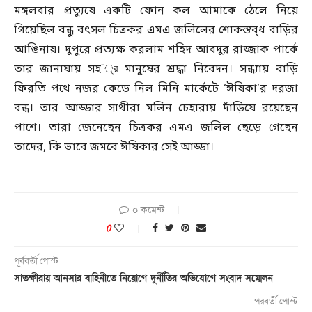
মঙ্গলবার প্রত্যুষে একটি ফোন কল আমাকে ঠেলে নিয়ে
গিয়েছিল বন্ধু বৎসল চিত্রকর এমএ জলিলের শোকস্তব্ধ বাড়ির
আঙিনায়। দুপুরে প্রত্যক্ষ করলাম শহিদ আবদুর রাজ্জাক পার্কে
তার জানাযায় সহ¯্র মানুষের শ্রদ্ধা নিবেদন। সন্ধ্যায় বাড়ি
ফিরতি পথে নজর কেড়ে নিল মিনি মার্কেটে ‘ঈষিকা’র দরজা
বন্ধ। তার আড্ডার সাথীরা মলিন চেহারায় দাঁড়িয়ে রয়েছেন
পাশে। তারা জেনেছেন চিত্রকর এমএ জলিল ছেড়ে গেছেন
তাদের, কি ভাবে জমবে ঈষিকার সেই আড্ডা।
০ কমেন্ট
0
পূর্ববর্তী পোস্ট
সাতক্ষীরায় আনসার বাহিনীতে নিয়োগে দুর্নীতির অভিযোগে সংবাদ সম্মেলন
পরবর্তী পোস্ট