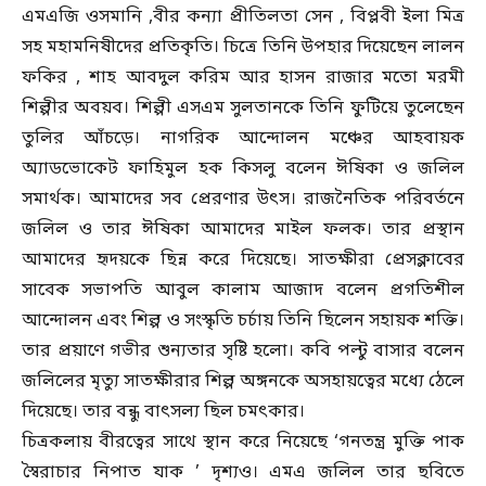
এমএজি ওসমানি ,বীর কন্যা প্রীতিলতা সেন , বিপ্লবী ইলা মিত্র
সহ মহামনিষীদের প্রতিকৃতি। চিত্রে তিনি উপহার দিয়েছেন লালন
ফকির , শাহ আবদুল করিম আর হাসন রাজার মতো মরমী
শিল্পীর অবয়ব। শিল্পী এসএম সুলতানকে তিনি ফুটিয়ে তুলেছেন
তুলির আঁচড়ে। নাগরিক আন্দোলন মঞ্চের আহবায়ক
অ্যাডভোকেট ফাহিমুল হক কিসলু বলেন ঈষিকা ও জলিল
সমার্থক। আমাদের সব প্রেরণার উৎস। রাজনৈতিক পরিবর্তনে
জলিল ও তার ঈষিকা আমাদের মাইল ফলক। তার প্রস্থান
আমাদের হৃদয়কে ছিন্ন করে দিয়েছে। সাতক্ষীরা প্রেসক্লাবের
সাবেক সভাপতি আবুল কালাম আজাদ বলেন প্রগতিশীল
আন্দোলন এবং শিল্প ও সংস্কৃতি চর্চায় তিনি ছিলেন সহায়ক শক্তি।
তার প্রয়াণে গভীর শুন্যতার সৃষ্টি হলো। কবি পল্টু বাসার বলেন
জলিলের মৃত্যু সাতক্ষীরার শিল্প অঙ্গনকে অসহায়ত্বের মধ্যে ঠেলে
দিয়েছে। তার বন্ধু বাৎসল্য ছিল চমৎকার।
চিত্রকলায় বীরত্বের সাথে স্থান করে নিয়েছে ‘গনতন্ত্র মুক্তি পাক
স্বৈরাচার নিপাত যাক ’ দৃশ্যও। এমএ জলিল তার ছবিতে