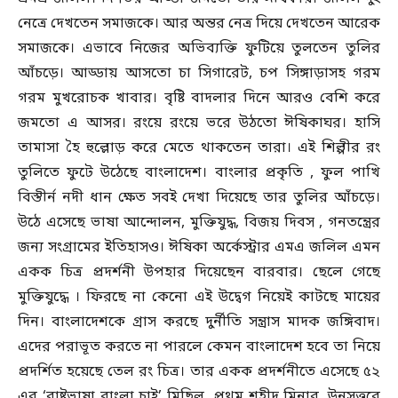
নেত্রে দেখতেন সমাজকে। আর অন্তর নেত্র দিয়ে দেখতেন আরেক
সমাজকে। এভাবে নিজের অভিব্যক্তি ফুটিয়ে তুলতেন তুলির
আঁচড়ে। আড্ডায় আসতো চা সিগারেট, চপ সিঙ্গাড়াসহ গরম
গরম মুখরোচক খাবার। বৃষ্টি বাদলার দিনে আরও বেশি করে
জমতো এ আসর। রংয়ে রংয়ে ভরে উঠতো ঈষিকাঘর। হাসি
তামাসা হৈ হুল্লোড় করে মেতে থাকতেন তারা। এই শিল্পীর রং
তুলিতে ফুটে উঠেছে বাংলাদেশ। বাংলার প্রকৃতি , ফুল পাখি
বিস্তীর্ন নদী ধান ক্ষেত সবই দেখা দিয়েছে তার তুলির আঁচড়ে।
উঠে এসেছে ভাষা আন্দোলন, মুক্তিযুদ্ধ, বিজয় দিবস , গনতন্ত্রের
জন্য সংগ্রামের ইতিহাসও। ঈষিকা অর্কেস্ট্রার এমএ জলিল এমন
একক চিত্র প্রদর্শনী উপহার দিয়েছেন বারবার। ছেলে গেছে
মুক্তিযুদ্ধে । ফিরছে না কেনো এই উদ্বেগ নিয়েই কাটছে মায়ের
দিন। বাংলাদেশকে গ্রাস করছে দুর্নীতি সন্ত্রাস মাদক জঙ্গিবাদ।
এদের পরাভূত করতে না পারলে কেমন বাংলাদেশ হবে তা নিয়ে
প্রদর্শিত হয়েছে তেল রং চিত্র। তার একক প্রদর্শনীতে এসেছে ৫২
এর ‘রাষ্ট্রভাষা বাংলা চাই’ মিছিল, প্রথম শহীদ মিনার, উনসত্তরে