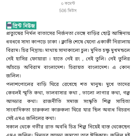
০ কমেন্ট
506
ভিউস
প্রত্যুষের নির্মল বাতাসের নির্জনতা ভেঙ্গে বাড়ির ছোট্ট আঙ্গিনায়
ধবধবে সাদা কাপড়ে ঢাকা । ক্লান্তি শেষে যেনো একাকী নিরালায়
বিরাম। চির নিদ্রায়। মাথায় সাদাকালো চুল। মুদিত চক্ষু মুখমন্ডলে
নেই হাসির ফোয়ারা । হাতে নেই রং , নেই তুলি। নেই তুলির
আঁচড়ে অবিরাম বাংলাদেশ। চিরায়ত বাংলাদেশ। এ কোন
জলিল।
পলাশপোলের বাড়ি ঘিরে রেখেছে শত মানুষ। মুখে তাদের
কেবলই স্মৃতি কথা, ভালবাসার কথা , ভালো লাগার কথা, গল্প
আড্ডার কথা। রাজনীতি সমাজ সংস্কৃতি শিল্প সাহিত্য
সাংবাদিকতা চারুকলা কারুকলা ঘিরে যার ছিল অবাধ বিচরন
সেই এমএ জলিলের কথা।
সকাল থেকে গভীর রাত অবধি চিত্র শিল্প নিয়েই ব্যস্ত থেকেছেন
এমএ জলিল। দিনভর আড্ডা জমতো তার ঈষিকায়। জলিল দুই