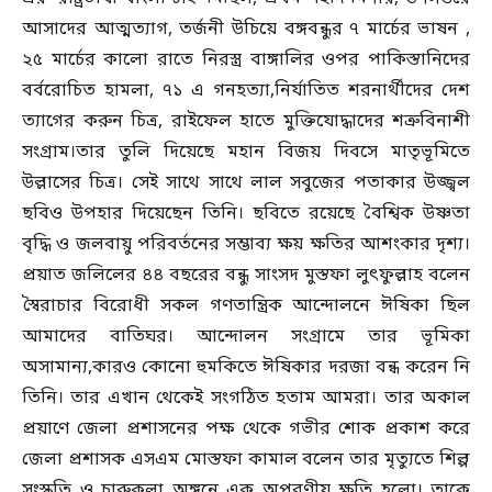
আসাদের আত্মত্যাগ, তর্জনী উচিয়ে বঙ্গবন্ধুর ৭ মার্চের ভাষন ,
২৫ মার্চের কালো রাতে নিরস্ত্র বাঙ্গালির ওপর পাকিস্তানিদের
বর্বরোচিত হামলা, ৭১ এ গনহত্যা,নির্যাতিত শরনার্থীদের দেশ
ত্যাগের করুন চিত্র, রাইফেল হাতে মুক্তিযোদ্ধাদের শত্রুবিনাশী
সংগ্রাম।তার তুলি দিয়েছে মহান বিজয় দিবসে মাতৃভূমিতে
উল্লাসের চিত্র। সেই সাথে সাথে লাল সবুজের পতাকার উজ্জ্বল
ছবিও উপহার দিয়েছেন তিনি। ছবিতে রয়েছে বৈশ্বিক উষ্ণতা
বৃদ্ধি ও জলবায়ু পরিবর্তনের সম্ভাব্য ক্ষয় ক্ষতির আশংকার দৃশ্য।
প্রয়াত জলিলের ৪৪ বছরের বন্ধু সাংসদ মুস্তফা লুৎফুল্লাহ বলেন
স্বৈরাচার বিরোধী সকল গণতান্ত্রিক আন্দোলনে ঈষিকা ছিল
আমাদের বাতিঘর। আন্দোলন সংগ্রামে তার ভূমিকা
অসামান্য,কারও কোনো হুমকিতে ঈষিকার দরজা বন্ধ করেন নি
তিনি। তার এখান থেকেই সংগঠিত হতাম আমরা। তার অকাল
প্রয়াণে জেলা প্রশাসনের পক্ষ থেকে গভীর শোক প্রকাশ করে
জেলা প্রশাসক এসএম মোস্তফা কামাল বলেন তার মৃত্যুতে শিল্প
সংস্কৃতি ও চারুকলা অঙ্গনে এক অপূরণীয় ক্ষতি হলো। তাকে