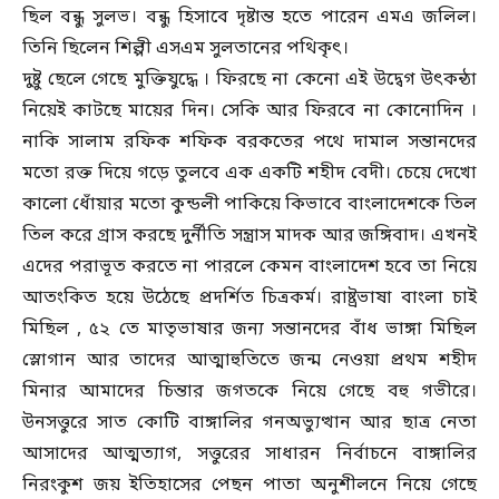
ছিল বন্ধু সুলভ। বন্ধু হিসাবে দৃষ্টান্ত হতে পারেন এমএ জলিল।
তিনি ছিলেন শিল্পী এসএম সুলতানের পথিকৃৎ।
দুষ্টু ছেলে গেছে মুক্তিযুদ্ধে । ফিরছে না কেনো এই উদ্বেগ উৎকন্ঠা
নিয়েই কাটছে মায়ের দিন। সেকি আর ফিরবে না কোনোদিন ।
নাকি সালাম রফিক শফিক বরকতের পথে দামাল সন্তানদের
মতো রক্ত দিয়ে গড়ে তুলবে এক একটি শহীদ বেদী। চেয়ে দেখো
কালো ধোঁয়ার মতো কুন্ডলী পাকিয়ে কিভাবে বাংলাদেশকে তিল
তিল করে গ্রাস করছে দুর্নীতি সন্ত্রাস মাদক আর জঙ্গিবাদ। এখনই
এদের পরাভূত করতে না পারলে কেমন বাংলাদেশ হবে তা নিয়ে
আতংকিত হয়ে উঠেছে প্রদর্শিত চিত্রকর্ম। রাষ্ট্রভাষা বাংলা চাই
মিছিল , ৫২ তে মাতৃভাষার জন্য সন্তানদের বাঁধ ভাঙ্গা মিছিল
স্লোগান আর তাদের আত্মাহুতিতে জন্ম নেওয়া প্রথম শহীদ
মিনার আমাদের চিন্তার জগতকে নিয়ে গেছে বহু গভীরে।
উনসত্তুরে সাত কোটি বাঙ্গালির গনঅভ্যুত্থান আর ছাত্র নেতা
আসাদের আত্মত্যাগ, সত্তুরের সাধারন নির্বাচনে বাঙ্গালির
নিরংকুশ জয় ইতিহাসের পেছন পাতা অনুশীলনে নিয়ে গেছে