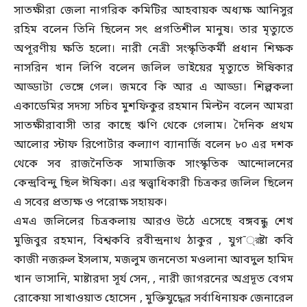
সাতক্ষীরা জেলা নাগরিক কমিটির আহবায়ক অধ্যক্ষ আনিসুর
রহিম বলেন তিনি ছিলেন সৎ প্রগতিশীল মানুষ। তার মৃত্যুতে
অপূরণীয় ক্ষতি হলো। নারী নেত্রী সংস্কৃতিকর্মী প্রধান শিক্ষক
নাসরিন খান লিপি বলেন জলিল ভাইয়ের মৃত্যুতে ঈষিকার
আড্ডাটা ভেঙ্গে গেল। জমবে কি আর এ আড্ডা। শিল্পকলা
একাডেমির সদস্য সচিব মুশফিকুর রহমান মিল্টন বলেন আমরা
সাতক্ষীরাবাসী তার কাছে ঋণি থেকে গেলাম। দৈনিক প্রথম
আলোর স্টাফ রিপোর্টার কল্যাণ ব্যানার্জি বলেন ৮০ এর দশক
থেকে সব রাজনৈতিক সামাজিক সাংস্কৃতিক আন্দোলনের
কেন্দ্রবিন্দু ছিল ঈষিকা। এর স্বত্ত্বাধিকারী চিত্রকর জলিল ছিলেন
এ সবের প্রত্যক্ষ ও পরোক্ষ সহায়ক।
এমএ জলিলের চিত্রকলায় আরও উঠে এসেছে বঙ্গবন্ধু শেখ
মুজিবুর রহমান, বিশ্বকবি রবীন্দ্রনাথ ঠাকুর , যুগ¯্রষ্টা কবি
কাজী নজরুল ইসলাম, মজলুম জননেতা মওলানা আবদুল হামিদ
খান ভাসানি, মাষ্টারদা সূর্য সেন, , নারী জাগরনের অগ্রদূত বেগম
রোকেয়া সাখাওয়াত হোসেন , মুক্তিযুদ্ধের সর্বাধিনায়ক জেনারেল