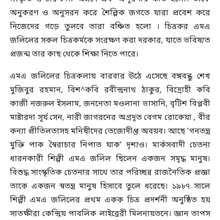
অনুকরণ ও অনুসরন করে শৈল্পিক জগতে যারা প্রবেশ করে
নিজেদের গড়ে তুলবে তারা বঞ্চিত হলো । চিত্রকর এমএ
জলিলের সকল চিত্রকর্মকে সংরক্ষণ করা দরকার, যাতে ভবিষ্যত
প্রজন্ম তার কাছ থেকে শিক্ষা নিতে পারে।
এমএ জলিলের চিত্রকলায় বারবার উঠে এসেছে বঙ্গবন্ধু শেখ
মুজিবুর রহমান, বিশ^কবি রবীন্দ্রনাথ ঠাকুর, বিদ্রোহী কবি
কাজী নজরুল ইসলাম, জননেতা মওলানা ভাসানি, বৃটিশ বিপ্লবী
মাষ্টারদা সূর্য সেন, নারী জাগরনের অগ্রদূত বেগম রোকেয়া , বীর
কন্যা প্রীতিলতাসহ মনিষীদের তেজোদীপ্ত অবয়ব। আছে ‘গনতন্ত্র
মুক্তি পাক স্বৈরাচার নিপাত যাক’ দৃশ্যও। মার্কসবাদী চেতনা
ধারনকারী শিল্পী এমএ জলিল ছিলেন একজন সমৃদ্ধ মানুষ।
বিশুদ্ধ সাংস্কৃতিক চেতনার সাথে তার পরিচ্ছন্ন রাজনৈতিক প্রজ্ঞা
তাকে একজন স্বতন্ত্র মানুষ হিসাবে তুলে ধরেছে। ১৯৮৭ সালে
শিল্পী এমএ জলিলের প্রথম একক চিত্র প্রদর্শনী অনুষ্ঠিত হয়
সাতক্ষীরা কেন্দ্রিয় পাবলিক লাইব্রেরী মিলনায়তনে। জ্ঞান তাপস