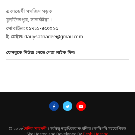
একাডেমী মসজিদ সড়ক
মুনজিতপুর, সাতক্ষীরা ।
মোবাইল:
০১৭১১-৪৫০০২৫
ই-মেইল:
dailysatnadee@gmail.com
ফেসবুকে নিউজ পেতে পেজ লাইক দিন।
© ২০২৩
দৈনিক সাতনদী
। সর্বস্বত্ব স্বত্বাধিকার সংরক্ষিত। কারিগরি সহযোগিতাঃ
Site Hosted and Developed By
Deshi Hosting