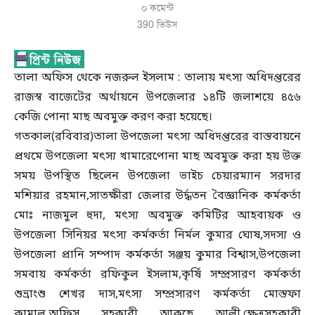
০ কমেন্ট
390
ভিউস
তালা অফিস থেকে নজরুল ইসলাম : তালায় মৎস্য অধিদপ্তরের
রাজস্ব বাজেটের অর্থায়নে উপজেলার ১৪টি জলাশয়ে ৪৫৬
কেজি পোনা মাছ অবমুক্ত করণ করা হয়েছে।
গতকাল(রবিবার)তালা উপজেলা মৎস্য অধিদপ্তরের বাস্তবায়নে
প্রথমে উপজেলা মৎস্য খামারেপোনা মাছ অবমুক্ত করা হয় উক্ত
সময় উপস্থিত ছিলেন উপজেলা ভাইচ চেয়ারম্যান সরদার
মশিয়ার রহমান,সাতক্ষীরা জেলার উর্দ্ধতন বৈজ্ঞানিক কর্মকর্তা
মোঃ নাজমুল হুদা, মৎস্য অবমুক্ত কমিটির আহবায়ক ও
উপজেলা সিনিয়র মৎস্য কর্মকর্তা নির্মল কুমার ঘোষ,সদস্য ও
উপজেলা প্রানি সম্পাদ কর্মকর্তা সঞ্জয় কুমার বিশ্বাস,উপজেলা
সমবায় কর্মকর্তা রফিকুল ইসলাম,কৃর্ষি সম্প্রসারণ কর্মকর্তা
শুভ্রাংশু শেখর দাস,মৎস্য সম্প্রসারণ কর্মকর্তা মোস্তফা
কামাল,অফিস সহকারী আকছে আলী,ক্ষেত্রসহকারী