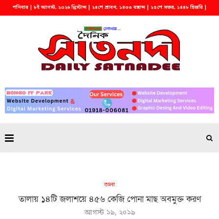
শনিবার | ৮ই আগস্ট, ২০২৬ খ্রিস্টাব্দ | ২৪শে শ্রাবণ, ১৪৩৩ বঙ্গাব্দ | ২৫শে সফর, ১৪৪৮ হিজরি |
সন্ধ্যা ৬:০৫
তালা
তালায় ১৪টি জলাশয়ে ৪৫৬ কেজি পোনা মাছ অবমুক্ত করণ
আগস্ট ১৯, ২০১৯