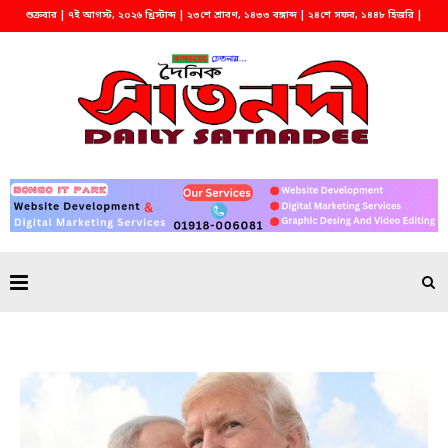
শুক্রবার | ৭ই আগস্ট, ২০২৬ খ্রিস্টাব্দ | ২৩শে শ্রাবণ, ১৪৩৩ বঙ্গাব্দ | ২৪শে সফর, ১৪৪৮ হিজরি |
সকাল ১১:২১