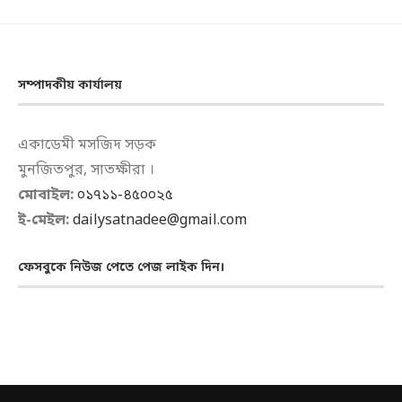
সম্পাদকীয় কার্যালয়
একাডেমী মসজিদ সড়ক
মুনজিতপুর, সাতক্ষীরা ।
মোবাইল:
০১৭১১-৪৫০০২৫
ই-মেইল:
dailysatnadee@gmail.com
ফেসবুকে নিউজ পেতে পেজ লাইক দিন।