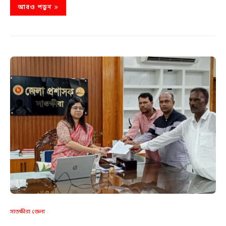
আরও পড়ুন
সাতক্ষীরা জেলা