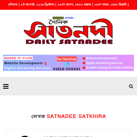
রবিবার | ৯ই আগস্ট, ২০২৬ খ্রিস্টাব্দ | ২৫শে শ্রাবণ, ১৪৩৩ বঙ্গাব্দ | ২৬শে সফর, ১৪৪৮ হিজরি |
বিকাল ৫:৫৮
SATNADEE SATKHIRA
লেখক