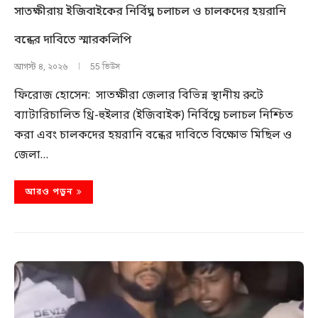
সাতক্ষীরায় ইজিবাইকের নির্বিঘ্ন চলাচল ও চালকদের হয়রানি
বন্ধের দাবিতে স্মারকলিপি
55 ভিউস
আগস্ট ৪, ২০২৬
ফিরোজ হোসেন: সাতক্ষীরা জেলার বিভিন্ন স্থানীয় রুটে
ব্যাটারিচালিত থ্রি-হুইলার (ইজিবাইক) নির্বিঘ্নে চলাচল নিশ্চিত
করা এবং চালকদের হয়রানি বন্ধের দাবিতে বিক্ষোভ মিছিল ও
জেলা…
আরও পড়ুন