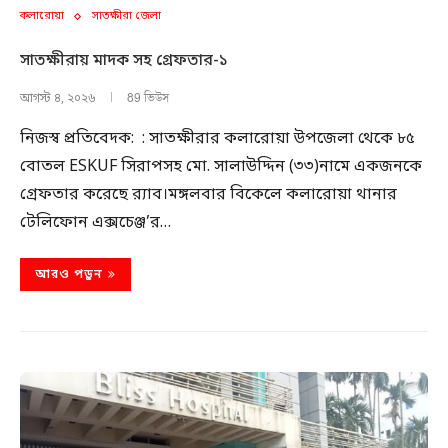
কলারোয়া
সাতক্ষীরা জেলা
সাতক্ষীরায় মাদক সহ গ্রেফতার-১
89 ভিউস
আগস্ট ৪, ২০২৬
নিজস্ব প্রতিবেদক: : সাতক্ষীরার কলারোয়া উপজেলা থেকে ৮৫
বোতল ESKUF সিরাপসহ মো. সালাউদ্দিন (৩৩)নামে একজনকে
গ্রেফতার করেছে র‍্যাব।মঙ্গলবার বিকেলে কলারোয়া থানার
টেলিফোন এক্সচেঞ্জ’র…
আরও পড়ুন