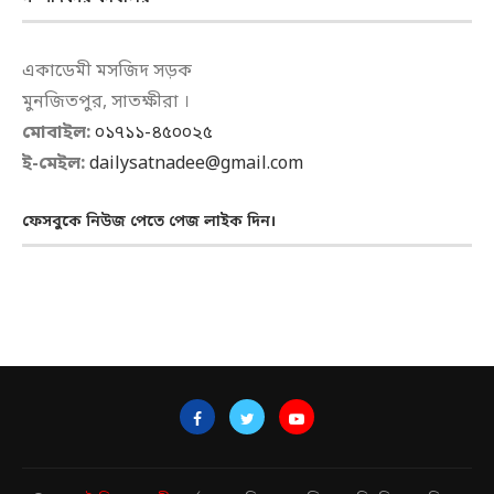
একাডেমী মসজিদ সড়ক
মুনজিতপুর, সাতক্ষীরা ।
মোবাইল:
০১৭১১-৪৫০০২৫
ই-মেইল:
dailysatnadee@gmail.com
ফেসবুকে নিউজ পেতে পেজ লাইক দিন।