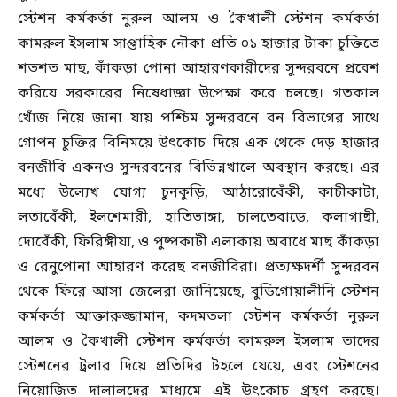
স্টেশন কর্মকর্তা নুরুল আলম ও কৈখালী স্টেশন কর্মকর্তা
কামরুল ইসলাম সাপ্তাহিক নৌকা প্রতি ০১ হাজার টাকা চুক্তিতে
শতশত মাছ, কাঁকড়া পোনা আহারণকারীদের সুন্দরবনে প্রবেশ
করিয়ে সরকারের নিষেধাজ্ঞা উপেক্ষা করে চলছে। গতকাল
খোঁজ নিয়ে জানা যায় পশ্চিম সুন্দরবনে বন বিভাগের সাথে
গোপন চুক্তির বিনিময়ে উৎকোচ দিয়ে এক থেকে দেড় হাজার
বনজীবি একনও সুন্দরবনের বিভিন্নখালে অবস্থান করছে। এর
মধ্যে উল্যেখ যোগ্য চুনকুড়ি, আঠারোবেঁকী, কাচীকাটা,
লতাবেঁকী, ইলশেমারী, হাতিভাঙ্গা, চালতেবাড়ে, কলাগাছী,
দোবেঁকী, ফিরিঙ্গীয়া, ও পুষ্পকাটী এলাকায় অবাধে মাছ কাঁকড়া
ও রেনুপোনা আহারণ করেছ বনজীবিরা। প্রত্যক্ষদর্শী সুন্দরবন
থেকে ফিরে আসা জেলেরা জানিয়েছে, বুড়িগোয়ালীনি স্টেশন
কর্মকর্তা আক্তারুজ্জামান, কদমতলা স্টেশন কর্মকর্তা নুরুল
আলম ও কৈখালী স্টেশন কর্মকর্তা কামরুল ইসলাম তাদের
স্টেশনের ট্রলার দিয়ে প্রতিদির টহলে যেয়ে, এবং স্টেশনের
নিয়োজিত দালালদের মাধ্যমে এই উৎকোচ গ্রহণ করছে।