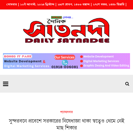
সোমবার | ১০ই আগস্ট, ২০২৬ খ্রিস্টাব্দ | ২৬শে শ্রাবণ, ১৪৩৩ বঙ্গাব্দ | ২৭শে সফর, ১৪৪৮ হিজরি |
দুপুর ১:৫৯
শ্যামনগর
সুন্দরবনে প্রবেশে সরকারের নিষেধাজ্ঞা থাকা স্বত্বেও থেমে নেই
মাছ শিকার