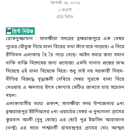
আগস্ট ২৪, ২০১৯
০ কমেন্ট
429
ভিউস
রোকনুজ্জামান : সাতক্ষীরা সদরের ব্রহ্মরাজপুরে এক মেম্বর
পুত্রের যৌতুক নিয়ে বাল্য বিয়ের তথ্য ফাঁস হয়ে পড়েছে। এ নিয়ে
রীতিমত এলাকায় হৈ চৈ পড়ে গেছে। আইন সবার জন্য সমান
নাকি ব্যক্তি বিশেষের জন্য প্রযোজ্য এমনি নানান প্রশ্নের জন্ম
দিয়েছে এই বাল্য বিয়েকে ঘিরে। শুধু তাই নয় সরকারী নিয়ম-
নীতির বিরুদ্ধে বৃদ্ধাঙ্গলী দেখিয়ে মেম্বর পুত্রকে বাল্য বিয়ে
দেওয়ায় এ ক্ষমতার উৎস কোথায় সেটিও জানতে চায় সচেতন
মহল।
এলাকাবাসীর তথ্যে প্রকাশ, সাতক্ষীরা সদর উপজেলার ৯নং
ব্রহ্মরাজপুর ইউনিয়নের ৮নং ওয়ার্ডের মেম্বর ও নুনগোলা গ্রামের
কুরবান আলী (নুনু খোয়া) এর ছোট পুত্র ইয়াসিন আরাফাত
(ভল্টু) এর সাথে পার্শ্ববর্তী রামচন্দ্রপুর গ্রামের মোঃ আব্দুল