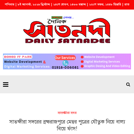
শনিবার | ৮ই আগস্ট, ২০২৬ খ্রিস্টাব্দ | ২৪শে শ্রাবণ, ১৪৩৩ বঙ্গাব্দ | ২৫শে সফর, ১৪৪৮ হিজরি | রাত
৪:১৮
সাতক্ষীরা সদর
সাতক্ষীরা সদরের ব্রহ্মরাজপুরে মেম্বর পুত্রের যৌতুক নিয়ে বাল্য
বিয়ে ফাঁস!