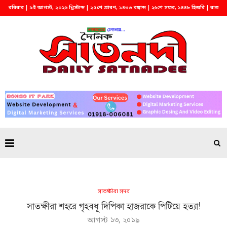
রবিবার | ৯ই আগস্ট, ২০২৬ খ্রিস্টাব্দ | ২৫শে শ্রাবণ, ১৪৩৩ বঙ্গাব্দ | ২৬শে সফর, ১৪৪৮ হিজরি | রাত
১২:৩৫
সাতক্ষীরা সদর
সাতক্ষীরা শহরে গৃহবধূ দিপিকা হাজরাকে পিটিয়ে হত্যা!
আগস্ট ১৩, ২০১৯