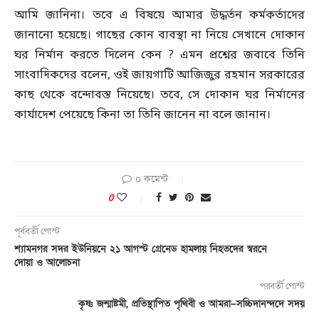
আমি জানিনা। তবে এ বিষয়ে আমার উদ্ধর্তন কর্মকর্তাদের
জানানো হয়েছে। গাছের কোন ব্যবস্থা না নিয়ে সেখানে দোকান
ঘর নির্মান করতে দিলেন কেন ? এমন প্রশ্নের জবাবে তিনি
সাংবাদিকদের বলেন, ওই জায়গাটি আজিজুর রহমান সরকারের
কাছ থেকে বন্দোবস্ত নিয়েছে। তবে, সে দোকান ঘর নির্মানের
কার্যাদেশ পেয়েছে কিনা তা তিনি জানেন না বলে জানান।
০ কমেন্ট
0
পূর্ববর্তী পোস্ট
শ্যামনগর সদর ইউনিয়নে ২১ আগস্ট গ্রেনেড হামলায় নিহতদের স্বরনে
দোয়া ও আলোচনা
পরবর্তী পোস্ট
কৃষ্ণ জন্মাষ্টমী, প্রতিস্থাপিত পৃথিবী ও আমরা–সচ্চিদানন্দদে সদয়