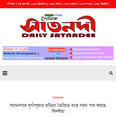
শনিবার | ৮ই আগস্ট, ২০২৬ খ্রিস্টাব্দ | ২৪শে শ্রাবণ, ১৪৩৩ বঙ্গাব্দ | ২৫শে সফর, ১৪৪৮ হিজরি |
দুপুর ১২:৩৮
শ্যামনগর
শ্যামনগরে দূর্গাপূজার প্রতিমা তৈরিতে ব্যস্ত সময় পার করছে
শিল্পীরা