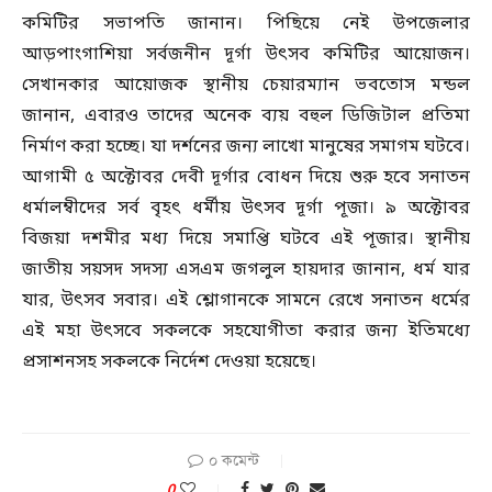
কমিটির সভাপতি জানান। পিছিয়ে নেই উপজেলার
আড়পাংগাশিয়া সর্বজনীন দূর্গা উৎসব কমিটির আয়োজন।
সেখানকার আয়োজক স্থানীয় চেয়ারম্যান ভবতোস মন্ডল
জানান, এবারও তাদের অনেক ব্যয় বহুল ডিজিটাল প্রতিমা
নির্মাণ করা হচ্ছে। যা দর্শনের জন্য লাখো মানুষের সমাগম ঘটবে।
আগামী ৫ অক্টোবর দেবী দূর্গার বোধন দিয়ে শুরু হবে সনাতন
ধর্মালম্বীদের সর্ব বৃহৎ ধর্মীয় উৎসব দূর্গা পূজা। ৯ অক্টোবর
বিজয়া দশমীর মধ্য দিয়ে সমাপ্তি ঘটবে এই পূজার। স্থানীয়
জাতীয় সয়সদ সদস্য এসএম জগলুল হায়দার জানান, ধর্ম যার
যার, উৎসব সবার। এই শ্লোগানকে সামনে রেখে সনাতন ধর্মের
এই মহা উৎসবে সকলকে সহযোগীতা করার জন্য ইতিমধ্যে
প্রসাশনসহ সকলকে নির্দেশ দেওয়া হয়েছে।
০ কমেন্ট
0