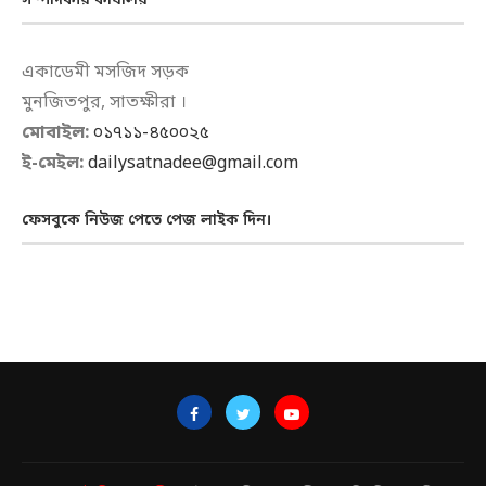
সম্পাদকীয় কার্যালয়
একাডেমী মসজিদ সড়ক
মুনজিতপুর, সাতক্ষীরা ।
মোবাইল:
০১৭১১-৪৫০০২৫
ই-মেইল:
dailysatnadee@gmail.com
ফেসবুকে নিউজ পেতে পেজ লাইক দিন।