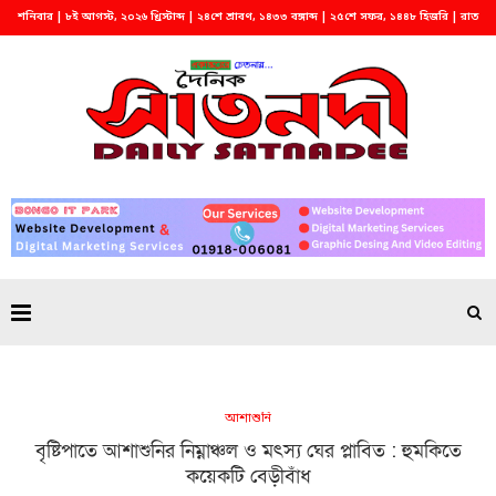
শনিবার | ৮ই আগস্ট, ২০২৬ খ্রিস্টাব্দ | ২৪শে শ্রাবণ, ১৪৩৩ বঙ্গাব্দ | ২৫শে সফর, ১৪৪৮ হিজরি | রাত
১১:৫৬
আশাশুনি
বৃষ্টিপাতে আশাশুনির নিম্নাঞ্চল ও মৎস্য ঘের প্লাবিত : হুমকিতে
কয়েকটি বেড়ীবাঁধ