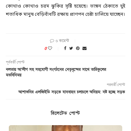
কোথাও কোথাও চরম ঝুকির সৃষ্টি হয়েছে। ভাঙ্গন ঠেকাতে দুই
শতাধিক মানুষ বেড়িবাঁধটি রক্ষায় প্রাণপন চেষ্টা চালিয়ে যাচ্ছেন।
০ কমেন্ট
0
পূর্ববর্তী পোস্ট
নলতায় আ’লীগ সহ সহযোগী সংগঠনের নেতৃবৃন্দের সাথে তারিকুলের
মতবিনিময়
পরবর্তী পোস্ট
আশাশুনির এলজিইডি সড়কে যানবাহন চলাচলে অনিয়ম: নষ্ট হচ্ছে সড়ক
রিলেটেড পোস্ট