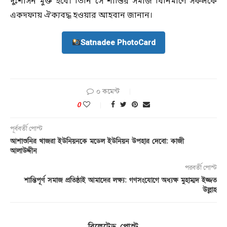
দুঃশাসন মুক্ত হবে। তিনি সে শান্তির সমাজ বিনির্মাণে সকলকে
একদফায় ঐক্যবদ্ধ হওয়ার আহবান জানান।
Satnadee PhotoCard
০ কমেন্ট
0
পূর্ববর্তী পোস্ট
আশাশুনির খাজরা ইউনিয়নকে মডেল ইউনিয়ন উপহার দেবো: কাজী
আলাউদ্দীন
পরবর্তী পোস্ট
শান্তিপূর্ণ সমাজ প্রতিষ্ঠাই আমাদের লক্ষ্য: গণসংযোগে অধ্যক্ষ মুহাম্মদ ইজ্জত
উল্লাহ
রিলেটেড পোস্ট