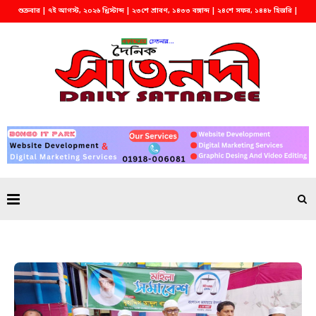
শুক্রবার | ৭ই আগস্ট, ২০২৬ খ্রিস্টাব্দ | ২৩শে শ্রাবণ, ১৪৩৩ বঙ্গাব্দ | ২৪শে সফর, ১৪৪৮ হিজরি |
বিকাল ৩:০৮