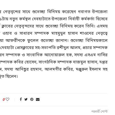
লাবের নেতৃবৃন্দের সাথে শুভেচ্ছা বিনিময় করেছেন নবাগত উপজেলা
১টায় নতুন কর্মস্থল দেবহাটাতে উপজেলা নির্বাহী কর্মকর্তা হিসেবে
্স ক্লাবের নেতৃবৃন্দদের সাথে শুভেচ্ছা বিনিময় করেন তিনি। এসময়
দুল ওহাব ও সাধারন সম্পাদক মাহমুদুল হাসান শাওনের নেতৃত্বে
সাজিয়া আফরীনকে ফুলেল শুভেচ্ছা জানান। শুভেচ্ছা বিনিময়কালে
া, দেবহাটা প্রেসক্লাবের সহ-সভাপতি রশীদুল আলম, প্রচার সম্পাদক
ারন সম্পাদক ও সাংবাদিক আনোয়ারুল হক, সদস্য এসএম নাসির
 সম্পাদক কবির হোসেন, সাংগঠনিক সম্পাদক নাজমুল হাসান, দপ্তর
ম, সদস্য আনিছুর রহমান, আলমগীর কবির, মঞ্জুরুল ইসলাম সহ
থিত ছিলেন।
0
পরবর্তী পোস্ট