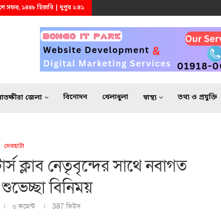
 ২৪শে সফর, ১৪৪৮ হিজরি | দুপুর ২:৪১
বিনোদন
খেলাধুলা
তথ্য ও প্রযুক্তি
সাতক্ষীরা জেলা
স্বাস্থ্য
দেবহাটা
র্স ক্লাব নেতৃবৃন্দের সাথে নবাগত
ুভেচ্ছা বিনিময়
০ কমেন্ট
387
ভিউস