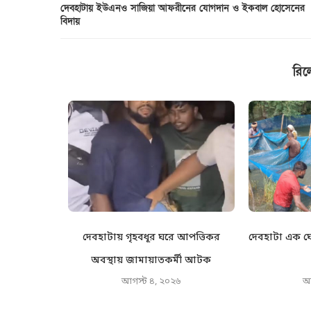
দেবহাটায় ইউএনও সাজিয়া আফরীনের যোগদান ও ইকবাল হোসেনের
বিদায়
রিল
 সাংবাদিক
দেবহাটায় গৃহবধূর ঘরে আপত্তিকর
দেবহাটা এক ঘে
 গঠন
অবস্থায় জামায়াতকর্মী আটক
৬
আগস্ট ৪, ২০২৬
আ