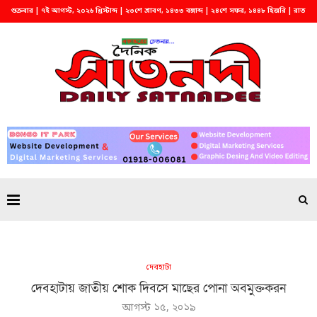
শুক্রবার | ৭ই আগস্ট, ২০২৬ খ্রিস্টাব্দ | ২৩শে শ্রাবণ, ১৪৩৩ বঙ্গাব্দ | ২৪শে সফর, ১৪৪৮ হিজরি | রাত
২:১৫
দেবহাটা
দেবহাটায় জাতীয় শোক দিবসে মাছের পোনা অবমুক্তকরন
আগস্ট ১৫, ২০১৯