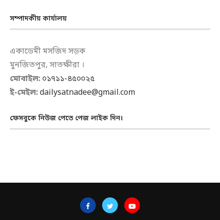
সম্পাদকীয় কার্যালয়
একাডেমী মসজিদ সড়ক
মুনজিতপুর, সাতক্ষীরা ।
মোবাইল:
০১৭১১-৪৫০০২৫
ই-মেইল:
dailysatnadee@gmail.com
ফেসবুকে নিউজ পেতে পেজ লাইক দিন।