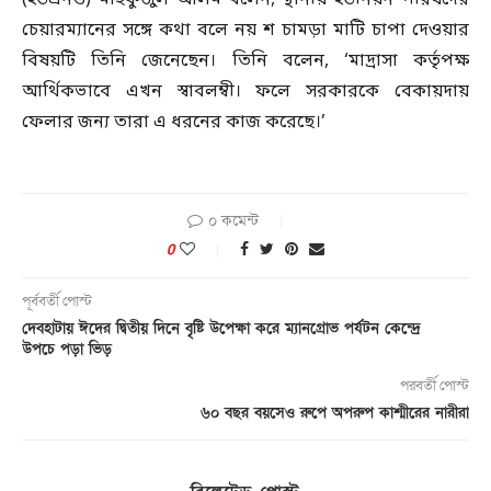
(ইউএনও) মাহফুজুল আলম বলেন, স্থানীয় ইউনিয়ন পরিষদের
চেয়ারম্যানের সঙ্গে কথা বলে নয় শ চামড়া মাটি চাপা দেওয়ার
বিষয়টি তিনি জেনেছেন। তিনি বলেন, ‘মাদ্রাসা কর্তৃপক্ষ
আর্থিকভাবে এখন স্বাবলম্বী। ফলে সরকারকে বেকায়দায়
ফেলার জন্য তারা এ ধরনের কাজ করেছে।’
০ কমেন্ট
0
পূর্ববর্তী পোস্ট
দেবহাটায় ঈদের দ্বিতীয় দিনে বৃৃষ্টি উপেক্ষা করে ম্যানগ্রোভ পর্যটন কেন্দ্রে
উপচে পড়া ভিড়
পরবর্তী পোস্ট
৬০ বছর বয়সেও রুপে অপরুপ কাশ্মীরের নারীরা