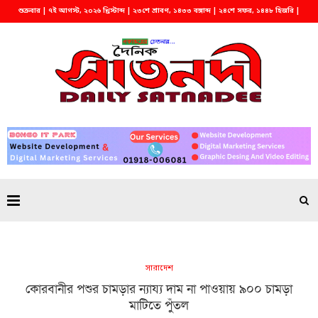
শুক্রবার | ৭ই আগস্ট, ২০২৬ খ্রিস্টাব্দ | ২৩শে শ্রাবণ, ১৪৩৩ বঙ্গাব্দ | ২৪শে সফর, ১৪৪৮ হিজরি |
সকাল ১০:৩০
সারাদেশ
কোরবানীর পশুর চামড়ার ন্যায্য দাম না পাওয়ায় ৯০০ চামড়া
মাটিতে পুঁতল