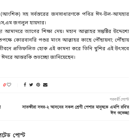
ঞ্জ (আংশিক) সহ সর্বস্তরের জনসাধারণকে পবিত্র ঈদ-উল-আযহার
 এস,এম জগলুল হায়দার।
াদরে ত্যাগের শিক্ষা দেয়। মহান আল্লাহর সন্তুষ্টির উদ্দেশ্যে
পক্ষে কোরবানরি পশুর মাংস আল্লাহর কাছে পৌঁছায়না; পৌঁছায়
 জীবনে প্রতিফলিত হোক এই কামনা করে তিনি খুশির এই উৎসবে
ে ঈদরে আন্তরকি শুভচ্ছো জানিয়েছেন।
0
পরবর্তী পোস্ট
া
সাতক্ষীরা সদর-২ আসনের সকল শ্রেণী পেশার মানুষকে এমপি রবি’র
ঈদ শুভেচ্ছা
েটেড পোস্ট