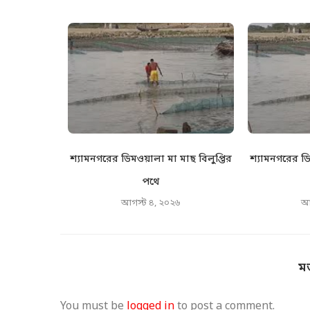
 নদী এখন
শ্যামনগরের ডিমওয়ালা মা মাছ বিলুপ্তির
শ্যামনগরের ডি
বালু...
পথে
৬
আগস্ট ৪, ২০২৬
আ
ম
You must be
logged in
to post a comment.