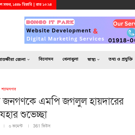
 ২৫শে সফর, ১৪৪৮ হিজরি | রাত ১০:২৪
বিনোদন
খেলাধুলা
তথ্য ও প্রযুক্তি
সাতক্ষীরা জেলা
স্বাস্থ্য
শ্যামনগর
ুরের জনগণকে এমপি জগলুল হায়দারের
হার শুভেচ্ছা
০ কমেন্ট
361
ভিউস