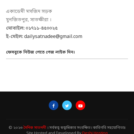
একাডেমী মসজিদ সড়ক
মুনজিতপুর, সাতক্ষীরা ।
মোবাইল:
০১৭১১-৪৫০০২৫
ই-মেইল:
dailysatnadee@gmail.com
ফেসবুকে নিউজ পেতে পেজ লাইক দিন।
© ২০২৩
দৈনিক সাতনদী
। সর্বস্বত্ব স্বত্বাধিকার সংরক্ষিত। কারিগরি সহযোগিতাঃ
Site Hosted and Developed By
Deshi Hosting