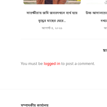
ঙলেও মামলা
সাতক্ষীরায় জমি জবরদখলে ব্যর্থ হয়ে
উচ্চ আদালতের 
র...
বৃদ্ধের মাছের ঘেরে...
দখলে
৬
আগস্ট ৪, ২০২৬
আ
ম
You must be
logged in
to post a comment.
সম্পাদকীয় কার্যালয়