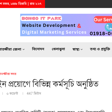
 ২৫শে সফর, ১৪৪৮ হিজরি | রাত ২:২৭
বিনোদন
খেলাধুলা
তথ্য ও প্রযুক্তি
সাতক্ষীরা জেলা
স্বাস্থ্য
াতক্ষীরা সদর
প্রয়োগে বিভিন্ন কর্মসূচি অনুষ্ঠিত
০ কমেন্ট
447
ভিউস