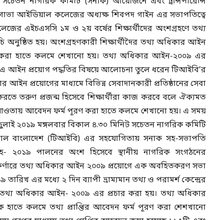
টে সচেতন নাগরিক কমিটি (সনাক) আয়োজনে এবং ট্রান্সপারেন্সি
 গাভা আইডিয়াল কলেজের অধ্যক্ষ শিবপদ গাইন এর সভাপতিত্বে
জের এইচএসসি ১ম ও ২য় বর্ষের শিক্ষার্থীদের অংশগ্রহণে তথ্য
নুষ্ঠিত হয়। অংশগ্রহণকারী শিক্ষার্থীদৈর তথ্য অধিকার আইন
ণ করা হাতে কলমে শেখানো হয়। তথ্য অধিকার আইন-২০০৯ এর
আইন প্রয়োগ পদ্ধতির বিষয়ে আলোচনা তুলে ধরেন টিআইবি’র
ইন প্রয়োগের মাধ্যমে বিভিন্ন সেবাদানকারী প্রতিষ্ঠানের সেবা
 করতে তরুণ প্রজন্ম হিসেবে শিক্ষার্থীরা কাজ করবে বলে ঐক্যমত
তায় আবেদন ফর্ম পূরণ করা হাতে কলমে শেখানো হয়। এ সময়
 জুলাই ২০১৯ মঙ্গলবার বিকাল ৪.৩০ মিনিট সচেতন নাগরিক কমিটি
্যাশনাল বাংলাদেশ (টিআইবি) এর সহযোগিতায় সনাক সহ-সভাপতি
াহ- ২০১৯ পালনের অংশ হিসেবে স্থানীয় নাগরিক সংগঠনের
ল কর্ণারে তথ্য অধিকার আইন ২০০৯ প্রয়োগে এক অবহিতকরণ সভা
রিখ এর মধ্যে ২ দিন ব্যাপী ভ্রাম্যমান তথ্য ও পরামর্শ কেন্দ্রের
াঝে তথ্য অধিকার আইন- ২০০৯ এর প্রচার করা হয়। তথ্য অধিকার
নকে হাতে কলমে তথ্য প্রাপ্তির আবেদন ফর্ম পূরণ করা শেশখানো