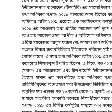
প্রেস বিজ্ঞপ্তি:৩১ জুলাই বুধবার সকাল ১১.৩০ মিনি
ইন্টারন্যাশনাল বাংলাদেশ (টিআইবি) এর সহযোগিতায়
তথ্য অধিকার সপ্তাহ- ২০১৯ পালনের অংশ হিসেবে কলে
অধিকার আইন ২০০৯ প্রয়োগে এক অবহিতকরণ কর্মসূচি অ
২০০৯ এর আওতায় তথ্য প্রাপ্তির আবেদন ফর্ম পূর
আওতায় আবেদন গ্রহণ, আপীল ও অভিযোগ দাখিলসহ এ 
এরিয়া ম্যানেজার আবুল ফজল মো. আহাদ। তথ্য অধিকার আ
সংক্রান্ত বিষয়ে জবাবদিহিতার ইতিবাচক পরিবেশ সৃষ্টি
পোষণ করেন। এ সময় তথ্য অধিকার আইন ২০০৯ এর আও
কলেজের শিক্ষকবৃন্দ উপস্থিত ছিলেন। এ দিকে, গত ৩০
(সনাক) এর আয়োজনে এবং ট্রান্সপারেন্সি ইন্টারন
তৈয়েব হাসান এর সভাপতিত্বে তথ্য অধিকার সপ্ত
প্রতিনিধিবৃন্দের অংশগ্রহণে সদর উপজেলার ডিজিটা
অনুষ্ঠিত হয়। এছাড়া গত ২৯ জুলাই থেকে ৩১ জুলাই ২০১৯ তা
মাধ্যমে সাতক্ষীরা সরকারি কলেজে শিক্ষার্থীদের ম
সপ্তাহ- ২০১৯ এর বিভিন্ন কর্মসূচির মাধ্যমে ৩৩৫ জ