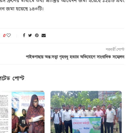
য়েস গ্রুপের মাধ্যমে তথ্য প্রাপ্তির আবেদন জমা হয়েছে ১২৫টি এবং
বেদন জমা হয়েছে ১৪৩টি।
0
পরবর্তী পোস্ট
পাইকগাছায় অন্ত:সত্ত্বা গৃহবধু হত্যার অভিযোগে সাংবাদিক সম্মেলন
েটেড পোস্ট