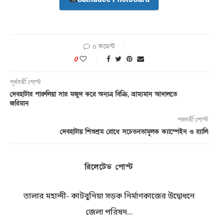
০ কমেন্ট
0
পূর্ববর্তী পোস্ট
দেবহাটার পারুলিয়া সার মজুদ করে অন্যত্র বিক্রি, ভ্রাম্যমান আদালতে
জরিমান
পরবর্তী পোস্ট
দেবহাটায় শিশুশ্রম রোধে সচেতনতামূলক ক্যাম্পেইন ও র‍্যালি
রিলেটেড পোস্ট
তালার মহান্দী- কাটবুনিয়া সড়ক নির্মাণকাজের উদ্বোধনে
জেলা পরিষদ...