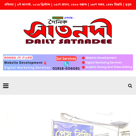
রবিবার | ৯ই আগস্ট, ২০২৬ খ্রিস্টাব্দ | ২৫শে শ্রাবণ, ১৪৩৩ বঙ্গাব্দ | ২৬শে সফর, ১৪৪৮ হিজরি | দুপুর
২:২৭