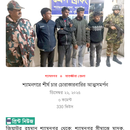
শ্যামনগর
সাতক্ষীরা জেলা
শ্যামনগরে শীর্ষ চার চোরাকারবারির আত্মসমর্পন
ডিসেম্বর ২২, ২০২৫
০ কমেন্ট
330
ভিউস
জিয়াউর রহমান শ্যামনগর থেকে: শ্যামনগর সীমান্তে মাদক,