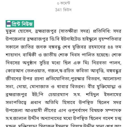
০ কমেন্ট
341
ভিউস
মুকুল হোসেন, ব্রহ্মরাজপুর (সাতক্ষীরা সদর) প্রতিনিধি: সদর
উপজেলার ব্রহ্মরাজপুর ডি.বি ইউনাইটেড হাইস্কুলে বৃহস্পতিবার
সকালে জাতির জনক বঙ্গবন্ধু শেখ মুজিবর রহমানের ৪৪ তম
শাহাদাৎ বার্ষিকী ও জাতীয় শোক দিবস পালিত হয়েছে। শোক
দিবসের অনুষ্ঠান সুচির মধ্যে ছিল এক মিঃ নিরবতা পালন,
কোরআন তেলওয়াত, গজল,স্ব-রচিত কবিতা আবৃত্তি, বঙ্গবন্ধুর
জীবনের উপর রচনা প্রতিযোগিতা,পুরস্কার বিতরন, আলোচনা
সভা, দোয়া, মোনাজাত ও খাবার বিতরন। বীর মুক্তিযোদ্ধা ও
ব্রহ্মরাজপুর ইউ,পি চেয়ারম্যান স.ম. শহিদুল ইসলামের
সভাপতিত্বে প্রধান অতিথি হিসাবে উপস্থিত ছিলেন সদর
উপজেলা আওয়ামী লীগের এান ওপুনর্বাসন বিষয়ক সম্পাদক
স.ম.জালাল উদ্দীন অন্যান্যদের মধ্যে উপস্থিত ছিলেন গনেশ চন্দ্র
মন্ডল, মুক্তিযোদ্ধা সিরাজুল ইসলাম, গিয়াস উদ্দীন সানা,শেখ আঃ