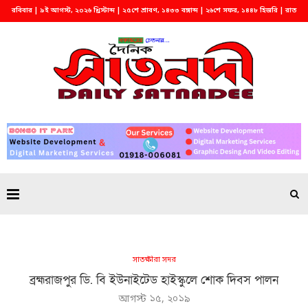
রবিবার | ৯ই আগস্ট, ২০২৬ খ্রিস্টাব্দ | ২৫শে শ্রাবণ, ১৪৩৩ বঙ্গাব্দ | ২৬শে সফর, ১৪৪৮ হিজরি | রাত
২:৪২
সাতক্ষীরা সদর
ব্রহ্মরাজপুর ডি. বি ইউনাইটেড হাইস্কুলে শোক দিবস পালন
আগস্ট ১৫, ২০১৯