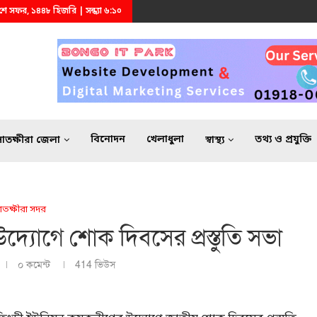
২৪শে সফর, ১৪৪৮ হিজরি | সন্ধ্যা ৬:১০
বিনোদন
খেলাধুলা
তথ্য ও প্রযুক্তি
সাতক্ষীরা জেলা
স্বাস্থ্য
াতক্ষীরা সদর
্যোগে শোক দিবসের প্রস্তুতি সভা
০ কমেন্ট
414
ভিউস