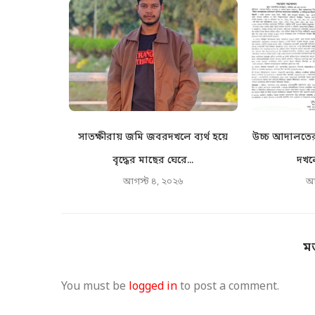
ঙলেও মামলা
সাতক্ষীরায় জমি জবরদখলে ব্যর্থ হয়ে
উচ্চ আদালতের 
র...
বৃদ্ধের মাছের ঘেরে...
দখলে
৬
আগস্ট ৪, ২০২৬
আ
ম
You must be
logged in
to post a comment.