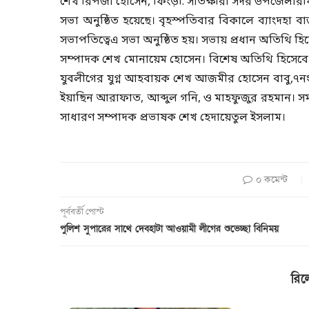
শেখ রিপজা হোসেন, ফিংড়ী: সাতক্ষীরা সদর উপজেলারফি
সভা অনুষ্ঠিত হয়েছে। বৃহস্পতিবার বিকালে ব্যাংদহা ব
সভাপতিত্বেএ সভা অনুষ্ঠিত হয়। সভায় প্রধান অতিথি হিস
সম্পাদক শেখ মোনায়েম হোসেন। বিশেষ অতিথি হিসেবে 
যুবলীগের যুগ্ন আহবায়ক শেখ আজমীর হোসেন বাবু,৭ন
ইয়াছিন আরাফাত, আব্দুল গনি, ও মাহফুজুর রহমান। সমগ্
সাধারণ সম্পাদক প্রভাষক শেখ হেদায়েতুল ইসলাম।
০ কমেন্ট
পূর্ববর্তী পোস্ট
পুলিশ সুপারের সাথে দেবহাটা আওয়ামী লীগের শুভেচ্ছা বিনিময়
রিল