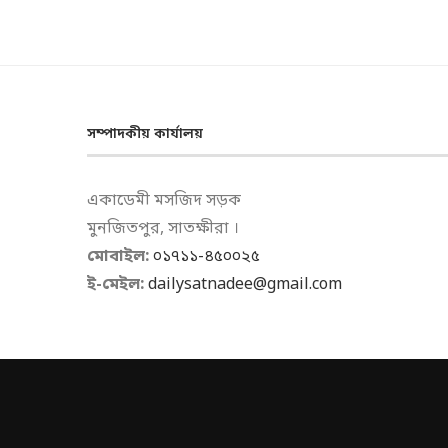
সম্পাদকীয় কার্যালয়
একাডেমী মসজিদ সড়ক
মুনজিতপুর, সাতক্ষীরা ।
মোবাইল:
০১৭১১-৪৫০০২৫
ই-মেইল:
dailysatnadee@gmail.com