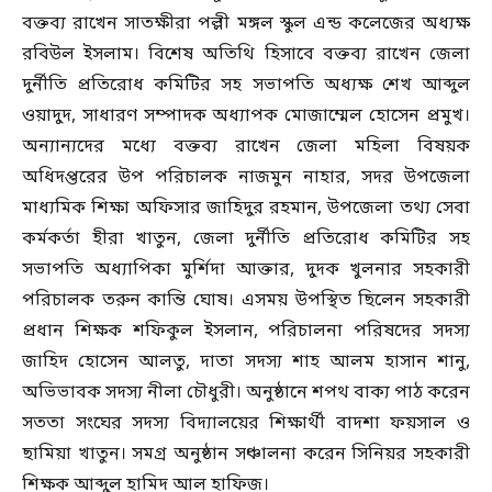
বক্তব্য রাখেন সাতক্ষীরা পল্লী মঙ্গল স্কুল এন্ড কলেজের অধ্যক্ষ
রবিউল ইসলাম। বিশেষ অতিথি হিসাবে বক্তব্য রাখেন জেলা
দুর্নীতি প্রতিরোধ কমিটির সহ সভাপতি অধ্যক্ষ শেখ আব্দুল
ওয়াদুদ, সাধারণ সম্পাদক অধ্যাপক মোজাম্মেল হোসেন প্রমুখ।
অন্যান্যদের মধ্যে বক্তব্য রাখেন জেলা মহিলা বিষয়ক
অধিদপ্তরের উপ পরিচালক নাজমুন নাহার, সদর উপজেলা
মাধ্যমিক শিক্ষা অফিসার জাহিদুর রহমান, উপজেলা তথ্য সেবা
কর্মকর্তা হীরা খাতুন, জেলা দুর্নীতি প্রতিরোধ কমিটির সহ
সভাপতি অধ্যাপিকা মুর্শিদা আক্তার, দুদক খুলনার সহকারী
পরিচালক তরুন কান্তি ঘোষ। এসময় উপস্থিত ছিলেন সহকারী
প্রধান শিক্ষক শফিকুল ইসলান, পরিচালনা পরিষদের সদস্য
জাহিদ হোসেন আলতু, দাতা সদস্য শাহ আলম হাসান শানু,
অভিভাবক সদস্য নীলা চৌধুরী। অনুষ্ঠানে শপথ বাক্য পাঠ করেন
সততা সংঘের সদস্য বিদ্যালয়ের শিক্ষার্থী বাদশা ফয়সাল ও
ছামিয়া খাতুন। সমগ্র অনুষ্ঠান সঞ্চালনা করেন সিনিয়র সহকারী
শিক্ষক আব্দুল হামিদ আল হাফিজ।