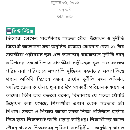
জুলাই ৩১, ২০১৯
০ কমেন্ট
543
ভিউস
ফিরোজ হোসেন: সাতক্ষীরায় “সততা ষ্টোর” উদ্বোধন ও দূর্নীতি
বিরোধী আলোচনা সভা অনুষ্ঠিত হয়েছে। সোমবার বেলা ১১ টায়
সাতক্ষীরা পল্লীমঙ্গল স্কুল এন্ড কলেজের আয়োজনে দুর্নীতি দমন
কমিশনের সহযোগিতায় সাতক্ষীরা পল্লীমঙ্গল স্কুল এন্ড কলেজ
পরিচালনা পরিষদের সভাপতি মুজিবর রহমানের সভাপতিত্বে
প্রধান অতিথি হিসেবে বক্তব্য রাখেন দুর্নীতি দমন কমিশন,
সমন্বিত জেলা কার্যালয় খুলনার উপ সহকারী পরিচালক ফয়সাল
কাদের। তিনি তার বক্তব্যে বলেন, বিদ্যালয়ে যে সততা ষ্টোরটি
উদ্বোধন করা হয়েছে, শিক্ষার্থীরা এখান থেকে সততার চর্চা
শিখবে। সততা ও শিক্ষার আলো সকল শিক্ষা প্রতিষ্ঠানে ছড়িয়ে
দিতে হবে। শিক্ষকরাই জাতি গড়ার কারিগর। শিক্ষার্থীদের আদর্শ
জীবন গড়তে শিক্ষকদের ভূমিকা অপরিসীম।’ অনুষ্ঠানে স্বাগত