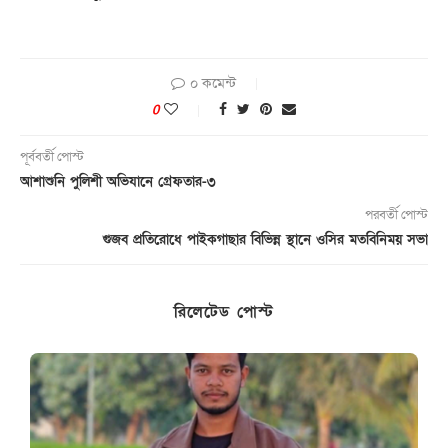
০ কমেন্ট
0
পূর্ববর্তী পোস্ট
আশাশুনি পুলিশী অভিযানে গ্রেফতার-৩
পরবর্তী পোস্ট
গুজব প্রতিরোধে পাইকগাছার বিভিন্ন স্থানে ওসির মতবিনিময় সভা
রিলেটেড পোস্ট