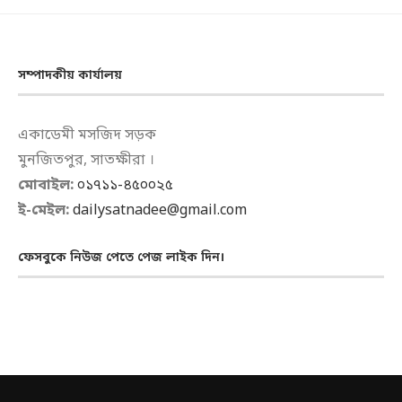
সম্পাদকীয় কার্যালয়
একাডেমী মসজিদ সড়ক
মুনজিতপুর, সাতক্ষীরা ।
মোবাইল:
০১৭১১-৪৫০০২৫
ই-মেইল:
dailysatnadee@gmail.com
ফেসবুকে নিউজ পেতে পেজ লাইক দিন।