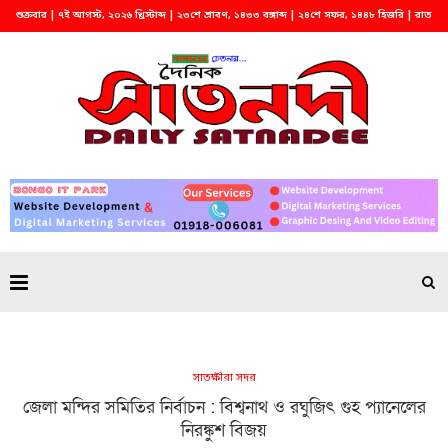
শুক্রবার | ৭ই আগস্ট, ২০২৬ খ্রিস্টাব্দ | ২৩শে শ্রাবণ, ১৪৩৩ বঙ্গাব্দ | ২৪শে সফর, ১৪৪৮ হিজরি | রাত
২:১৩
সাতক্ষীরা সদর
জেলা মন্দির সমিতির নির্বাচন : বিশ্বনাথ ও রঘুজিৎ গুহ প্যানেলের
নিরঙ্কুশ বিজয়